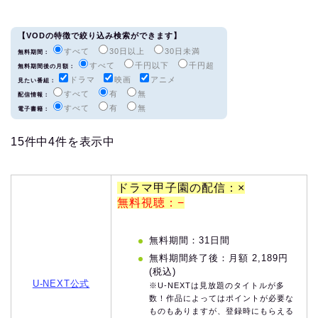
【VODの特徴で絞り込み検索ができます】
すべて
30日以上
30日未満
無料期間：
すべて
千円以下
千円超
無料期間後の月額：
ドラマ
映画
アニメ
見たい番組：
すべて
有
無
配信情報：
すべて
有
無
電子書籍：
15件中4件を表示中
ドラマ甲子園の配信：×
無料視聴：−
無料期間：31日間
無料期間終了後：月額 2,189円
(税込)
U-NEXT公式
※U-NEXTは見放題のタイトルが多
数！作品によってはポイントが必要な
ものもありますが、登録時にもらえる