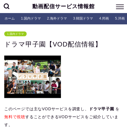
動画配信サービス情報館
ホーム
1.国内ドラマ
2.海外ドラマ
3.韓国ドラマ
4.邦画
5.洋画
1.国内ドラマ
ドラマ甲子園【VOD配信情報】
このページでは主なVODサービスを調査し、
ドラマ甲子園
を
無料で視聴
することができるVODサービスをご紹介していま
す。