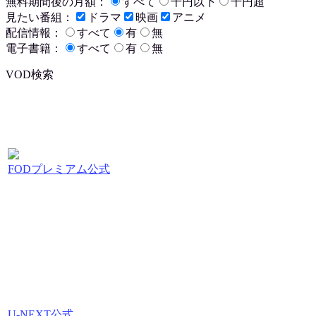
無料期間後の月額：
すべて
千円以下
千円超
見たい番組：
ドラマ
映画
アニメ
配信情報：
すべて
有
無
電子書籍：
すべて
有
無
VOD検索
FODプレミアム公式
U-NEXT公式