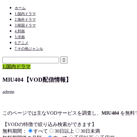
ホーム
1.国内ドラマ
2.海外ドラマ
3.韓国ドラマ
4.邦画
5.洋画
6.アニメ
7.その他ジャンル
1.国内ドラマ
MIU404【VOD配信情報】
admin
このページでは主なVODサービスを調査し、
MIU404
を
無料
【VODの特徴で絞り込み検索ができます】
無料期間：
すべて
30日以上
30日未満