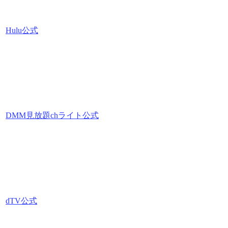
Hulu公式
DMM見放題chライト公式
dTV公式