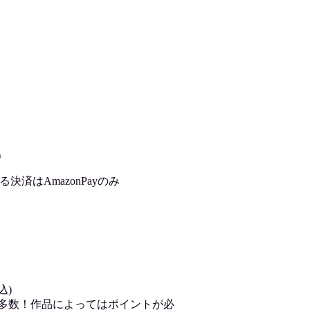
)
済はAmazonPayのみ
込)
が多数！作品によってはポイントが必