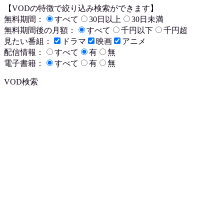
【VODの特徴で絞り込み検索ができます】
無料期間：
すべて
30日以上
30日未満
無料期間後の月額：
すべて
千円以下
千円超
見たい番組：
ドラマ
映画
アニメ
配信情報：
すべて
有
無
電子書籍：
すべて
有
無
VOD検索