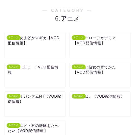
― CATEGORY ―
6.アニメ
魔法少女まどかマギカ【VOD
僕のヒーローアカデミア
6.アニメ
6.アニメ
配信情報】
【VOD配信情報】
ONE PIECE ：VOD配信情
冴えない彼女の育てかた
6.アニメ
6.アニメ
報
【VOD配信情報】
機動戦士ガンダムNT【VOD配
君の名は。【VOD配信情報】
6.アニメ
6.アニメ
信情報】
劇場アニメ・君の膵臓をたべ
6.アニメ
たい【VOD配信情報】