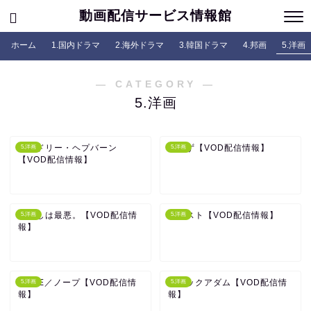
動画配信サービス情報館
ホーム
1.国内ドラマ
2.海外ドラマ
3.韓国ドラマ
4.邦画
5.洋画
― CATEGORY ―
5.洋画
オードリー・ヘプバーン
なまず【VOD配信情報】
5.洋画
5.洋画
【VOD配信情報】
わたしは最悪。【VOD配信情
ビースト【VOD配信情報】
5.洋画
5.洋画
報】
NOPE／ノープ【VOD配信情
ブラックアダム【VOD配信情
5.洋画
5.洋画
報】
報】