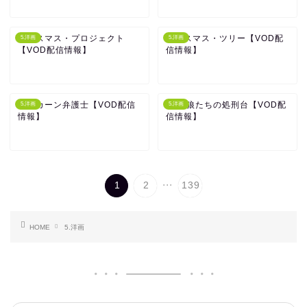
クリスマス・プロジェクト
クリスマス・ツリー【VOD配
5.洋画
5.洋画
【VOD配信情報】
信情報】
リンカーン弁護士【VOD配信
SPL/狼たちの処刑台【VOD配
5.洋画
5.洋画
情報】
信情報】
...
1
2
139
HOME
5.洋画