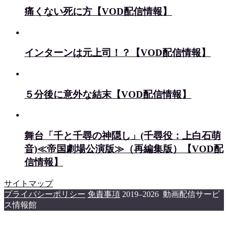
痛くない死に方【VOD配信情報】
インターンは元上司！？【VOD配信情報】
５分後に意外な結末【VOD配信情報】
舞台「千と千尋の神隠し」(千尋役：上白石萌
音)≪帝国劇場公演版≫（再編集版）【VOD配
信情報】
サイトマップ
プライバシーポリシー
免責事項
2019–2026 動画配信サービ
ス情報館