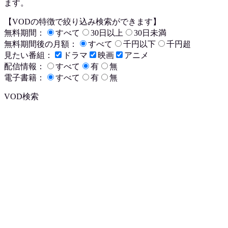
ます。
【VODの特徴で絞り込み検索ができます】
無料期間：
すべて
30日以上
30日未満
無料期間後の月額：
すべて
千円以下
千円超
見たい番組：
ドラマ
映画
アニメ
配信情報：
すべて
有
無
電子書籍：
すべて
有
無
VOD検索