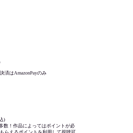
)
はAmazonPayのみ
込)
が多数！作品によってはポイントが必
もらえるポイントを利用して視聴可