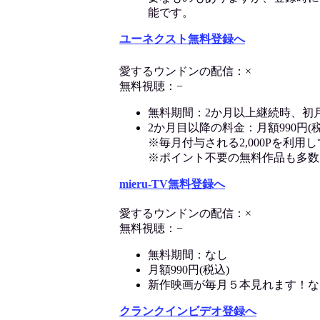
能です。
ユーネクスト無料登録へ
愛するウンドンの配信：×
無料視聴：−
無料期間：2か月以上継続時、初
2か月目以降の料金：月額990円(税
※毎月付与される2,000Pを利
※ポイント不要の無料作品も多数
mieru-TV無料登録へ
愛するウンドンの配信：×
無料視聴：−
無料期間：なし
月額990円(税込)
新作映画が毎月５本見れます！な
クランクインビデオ登録へ