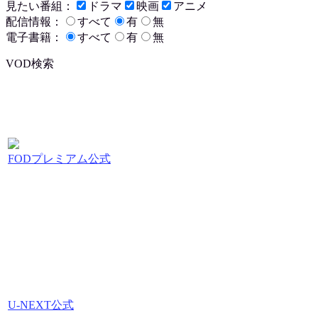
見たい番組：
ドラマ
映画
アニメ
配信情報：
すべて
有
無
電子書籍：
すべて
有
無
VOD検索
FODプレミアム公式
U-NEXT公式