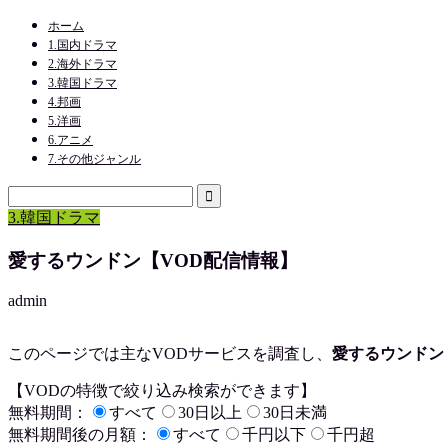
ホーム
1.国内ドラマ
2.海外ドラマ
3.韓国ドラマ
4.邦画
5.洋画
6.アニメ
7.その他ジャンル
3.韓国ドラマ
愛するウンドン【VOD配信情報】
admin
このページでは主なVODサービスを調査し、
愛するウンドン
【VODの特徴で絞り込み検索ができます】
無料期間：
すべて
30日以上
30日未満
無料期間後の月額：
すべて
千円以下
千円超