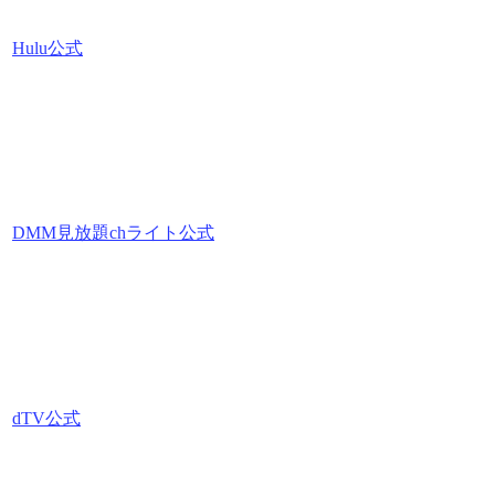
Hulu公式
DMM見放題chライト公式
dTV公式