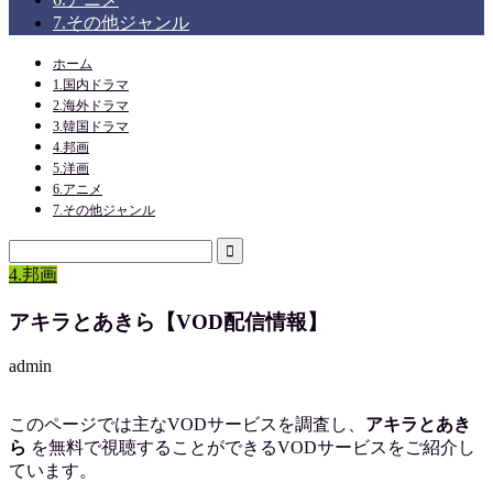
7.その他ジャンル
ホーム
1.国内ドラマ
2.海外ドラマ
3.韓国ドラマ
4.邦画
5.洋画
6.アニメ
7.その他ジャンル
4.邦画
アキラとあきら【VOD配信情報】
admin
このページでは主なVODサービスを調査し、
アキラとあき
ら
を
無料で視聴
することができるVODサービスをご紹介し
ています。