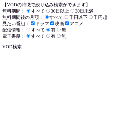
【VODの特徴で絞り込み検索ができます】
無料期間：
すべて
30日以上
30日未満
無料期間後の月額：
すべて
千円以下
千円超
見たい番組：
ドラマ
映画
アニメ
配信情報：
すべて
有
無
電子書籍：
すべて
有
無
VOD検索