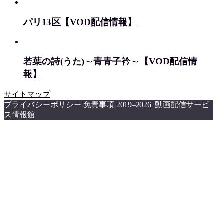
パリ13区【VOD配信情報】
若葉の詩(うた)～青青子衿～【VOD配信情
報】
サイトマップ
プライバシーポリシー
免責事項
2019–2026 動画配信サービ
ス情報館