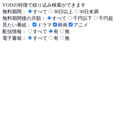
VODの特徴で絞り込み検索ができます
無料期間：
すべて
30日以上
30日未満
無料期間後の月額：
すべて
千円以下
千円超
見たい番組：
ドラマ
映画
アニメ
配信情報：
すべて
有
無
電子書籍：
すべて
有
無