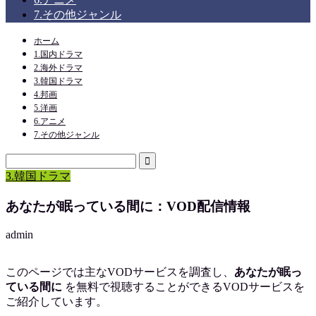
7.その他ジャンル
ホーム
1.国内ドラマ
2.海外ドラマ
3.韓国ドラマ
4.邦画
5.洋画
6.アニメ
7.その他ジャンル
3.韓国ドラマ
あなたが眠っている間に：VOD配信情報
admin
このページでは主なVODサービスを調査し、
あなたが眠っ
ている間に
を
無料で視聴
することができるVODサービスを
ご紹介しています。