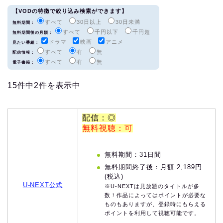
【VODの特徴で絞り込み検索ができます】
すべて
30日以上
30日未満
無料期間：
すべて
千円以下
千円超
無料期間後の月額：
ドラマ
映画
アニメ
見たい番組：
すべて
有
無
配信情報：
すべて
有
無
電子書籍：
15件中2件を表示中
配信：◎
無料視聴：可
無料期間：31日間
無料期間終了後：月額 2,189円
(税込)
U-NEXT公式
※U-NEXTは見放題のタイトルが多
数！作品によってはポイントが必要な
ものもありますが、登録時にもらえる
ポイントを利用して視聴可能です。