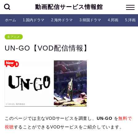
動画配信サービス情報館
ホーム
1.国内ドラマ
2.海外ドラマ
3.韓国ドラマ
4.邦画
5.洋画
6.アニメ
UN-GO【VOD配信情報】
このページでは主なVODサービスを調査し、
UN-GO
を
無料で
視聴
することができるVODサービスをご紹介しています。