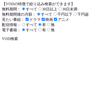
【VODの特徴で絞り込み検索ができます】
無料期間：
すべて
30日以上
30日未満
無料期間後の月額：
すべて
千円以下
千円超
見たい番組：
ドラマ
映画
アニメ
配信情報：
すべて
有
無
電子書籍：
すべて
有
無
VOD検索