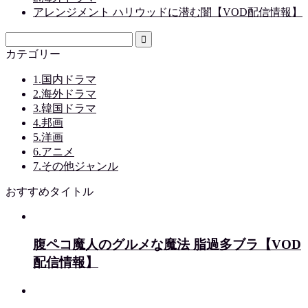
アレンジメント ハリウッドに潜む闇【VOD配信情報】
カテゴリー
1.国内ドラマ
2.海外ドラマ
3.韓国ドラマ
4.邦画
5.洋画
6.アニメ
7.その他ジャンル
おすすめタイトル
腹ペコ魔人のグルメな魔法 脂過多ブラ【VOD
配信情報】