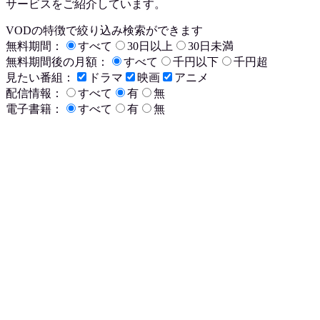
サービスをご紹介しています。
VODの特徴で絞り込み検索ができます
無料期間：
すべて
30日以上
30日未満
無料期間後の月額：
すべて
千円以下
千円超
見たい番組：
ドラマ
映画
アニメ
配信情報：
すべて
有
無
電子書籍：
すべて
有
無