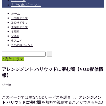
7.その他ジャンル
ホーム
1.国内ドラマ
2.海外ドラマ
3.韓国ドラマ
4.邦画
5.洋画
6.アニメ
7.その他ジャンル
2.海外ドラマ
アレンジメント ハリウッドに潜む闇【VOD配信情
報】
admin
このページでは主なVODサービスを調査し、
アレンジメン
ト ハリウッドに潜む闇
を
無料で視聴
することができるVOD