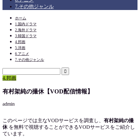
7.その他ジャンル
ホーム
1.国内ドラマ
2.海外ドラマ
3.韓国ドラマ
4.邦画
5.洋画
6.アニメ
7.その他ジャンル
4.邦画
有村架純の撮休【VOD配信情報】
admin
このページでは主なVODサービスを調査し、
有村架純の撮
休
を
無料で視聴
することができるVODサービスをご紹介し
ています。