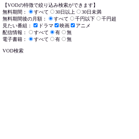
【VODの特徴で絞り込み検索ができます】
無料期間：
すべて
30日以上
30日未満
無料期間後の月額：
すべて
千円以下
千円超
見たい番組：
ドラマ
映画
アニメ
配信情報：
すべて
有
無
電子書籍：
すべて
有
無
VOD検索