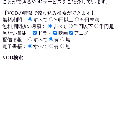
ことができるVODサービスをご紹介しています。
【VODの特徴で絞り込み検索ができます】
無料期間：
すべて
30日以上
30日未満
無料期間後の月額：
すべて
千円以下
千円超
見たい番組：
ドラマ
映画
アニメ
配信情報：
すべて
有
無
電子書籍：
すべて
有
無
VOD検索