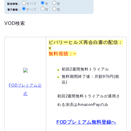
すべて
有
無
配信情報：
すべて
有
無
電子書籍：
VOD検索
ビバリーヒルズ再会白書の配信：
×
無料視聴：−
初回2週間無料トライアル
無料期間終了後：月額976円(税
込)
FODプレミアム公
式
初回2週間無料トライアルが適用さ
れる決済はAmazonPayのみ
FODプレミアム無料登録へ