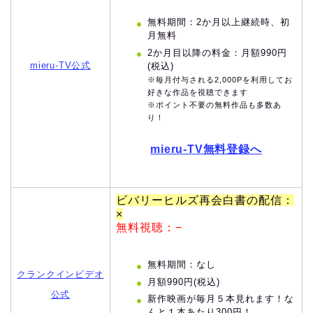
無料期間：2か月以上継続時、初
月無料
2か月目以降の料金：月額990円
mieru-TV公式
(税込)
※毎月付与される2,000Pを利用してお
好きな作品を視聴できます
※ポイント不要の無料作品も多数あ
り！
mieru-TV無料登録へ
ビバリーヒルズ再会白書の配信：
×
無料視聴：−
無料期間：なし
クランクインビデオ
月額990円(税込)
公式
新作映画が毎月５本見れます！な
んと１本あたり300円！