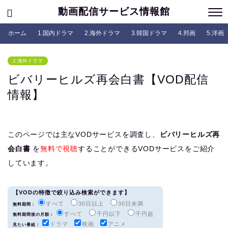
動画配信サービス情報館
ホーム
1.国内ドラマ
2.海外ドラマ
3.韓国ドラマ
4.邦画
5.洋画
2.海外ドラマ
ビバリーヒルズ再会白書【VOD配信
情報】
このページでは主なVODサービスを調査し、
ビバリーヒルズ再
会白書
を
無料で視聴
することができるVODサービスをご紹介
しています。
【VODの特徴で絞り込み検索ができます】
すべて
30日以上
30日未満
無料期間：
すべて
千円以下
千円超
無料期間後の月額：
ドラマ
映画
アニメ
見たい番組：