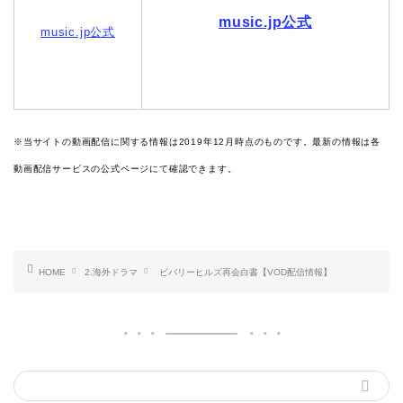
music.jp公式
music.jp公式
※当サイトの動画配信に関する情報は2019
年12月時点のものです。最新の情報は各
動画配信サービスの公式ページにて確認できます。
HOME
2.海外ドラマ
ビバリーヒルズ再会白書【VOD配信情報】