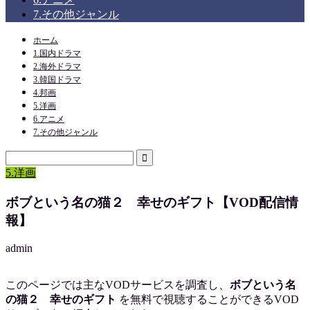
7.その他ジャンル
ホーム
1.国内ドラマ
2.海外ドラマ
3.韓国ドラマ
4.邦画
5.洋画
6.アニメ
7.その他ジャンル
5.洋画
ボブという名の猫２ 幸せのギフト【VOD配信情
報】
admin
このページでは主なVODサービスを調査し、
ボブという名
の猫２ 幸せのギフト
を
無料で視聴
することができるVOD