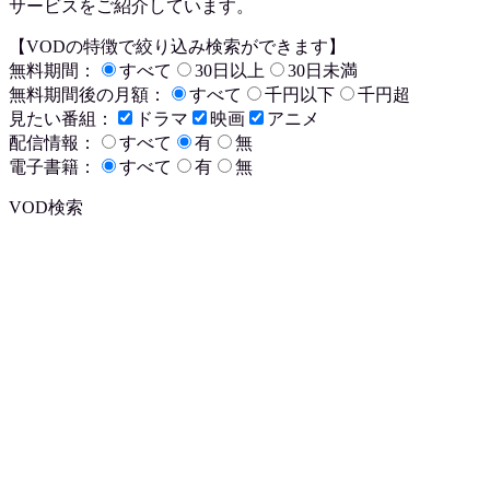
サービスをご紹介しています。
【VODの特徴で絞り込み検索ができます】
無料期間：
すべて
30日以上
30日未満
無料期間後の月額：
すべて
千円以下
千円超
見たい番組：
ドラマ
映画
アニメ
配信情報：
すべて
有
無
電子書籍：
すべて
有
無
VOD検索