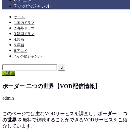
7.その他ジャンル
ホーム
1.国内ドラマ
2.海外ドラマ
3.韓国ドラマ
4.邦画
5.洋画
6.アニメ
7.その他ジャンル
5.洋画
ボーダー 二つの世界【VOD配信情報】
admin
このページでは主なVODサービスを調査し、
ボーダー 二つ
の世界
を
無料で視聴
することができるVODサービスをご紹
介しています。