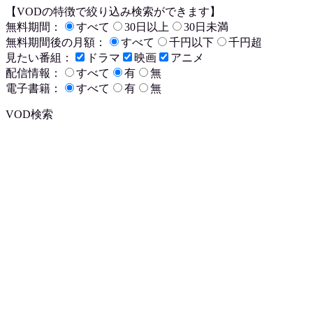
【VODの特徴で絞り込み検索ができます】
無料期間：
すべて
30日以上
30日未満
無料期間後の月額：
すべて
千円以下
千円超
見たい番組：
ドラマ
映画
アニメ
配信情報：
すべて
有
無
電子書籍：
すべて
有
無
VOD検索