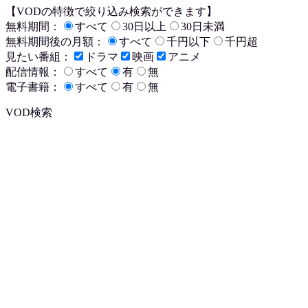
【VODの特徴で絞り込み検索ができます】
無料期間：
すべて
30日以上
30日未満
無料期間後の月額：
すべて
千円以下
千円超
見たい番組：
ドラマ
映画
アニメ
配信情報：
すべて
有
無
電子書籍：
すべて
有
無
VOD検索