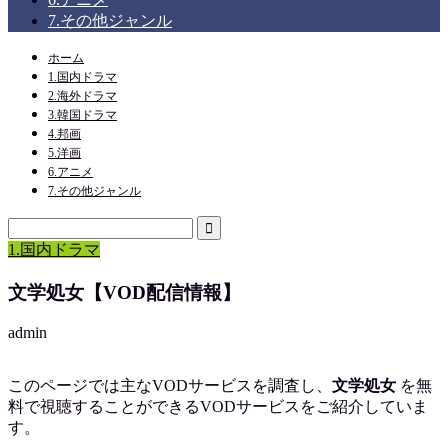
7.その他ジャンル
ホーム
1.国内ドラマ
2.海外ドラマ
3.韓国ドラマ
4.邦画
5.洋画
6.アニメ
7.その他ジャンル
1.国内ドラマ
文学処女【VOD配信情報】
admin
このページでは主なVODサービスを調査し、
文学処女
を
無
料で視聴
することができるVODサービスをご紹介していま
す。