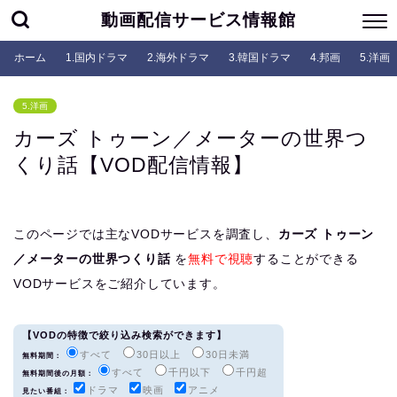
動画配信サービス情報館
ホーム
1.国内ドラマ
2.海外ドラマ
3.韓国ドラマ
4.邦画
5.洋画
5.洋画
カーズ トゥーン／メーターの世界つ
くり話【VOD配信情報】
このページでは主なVODサービスを調査し、
カーズ トゥーン
／メーターの世界つくり話
を
無料で視聴
することができる
VODサービスをご紹介しています。
【VODの特徴で絞り込み検索ができます】
すべて
30日以上
30日未満
無料期間：
すべて
千円以下
千円超
無料期間後の月額：
ドラマ
映画
アニメ
見たい番組：