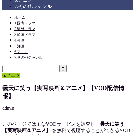
7.その他ジャンル
ホーム
1.国内ドラマ
2.海外ドラマ
3.韓国ドラマ
4.邦画
5.洋画
6.アニメ
7.その他ジャンル
6.アニメ
曇天に笑う【実写映画＆アニメ】【VOD配信情
報】
admin
このページでは主なVODサービスを調査し、
曇天に笑う
【実写映画＆アニメ】
を
無料で視聴
することができるVOD