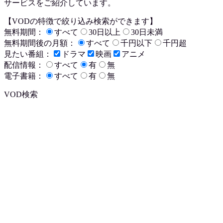
サービスをご紹介しています。
【VODの特徴で絞り込み検索ができます】
無料期間：
すべて
30日以上
30日未満
無料期間後の月額：
すべて
千円以下
千円超
見たい番組：
ドラマ
映画
アニメ
配信情報：
すべて
有
無
電子書籍：
すべて
有
無
VOD検索