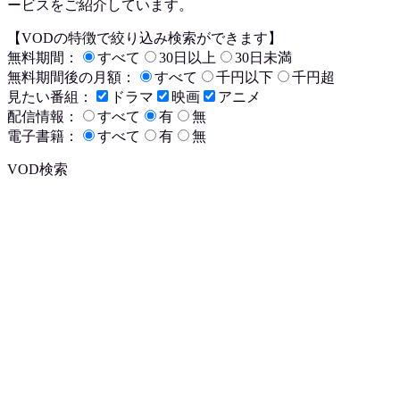
ービスをご紹介しています。
【VODの特徴で絞り込み検索ができます】
無料期間：
すべて
30日以上
30日未満
無料期間後の月額：
すべて
千円以下
千円超
見たい番組：
ドラマ
映画
アニメ
配信情報：
すべて
有
無
電子書籍：
すべて
有
無
VOD検索