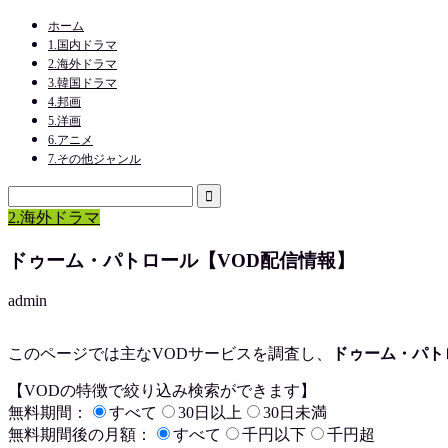
ホーム
1.国内ドラマ
2.海外ドラマ
3.韓国ドラマ
4.邦画
5.洋画
6.アニメ
7.その他ジャンル
2.海外ドラマ
ドゥーム・パトロール【VOD配信情報】
admin
このページでは主なVODサービスを調査し、
ドゥーム・パト
【VODの特徴で絞り込み検索ができます】
無料期間：
すべて
30日以上
30日未満
無料期間後の月額：
すべて
千円以下
千円超