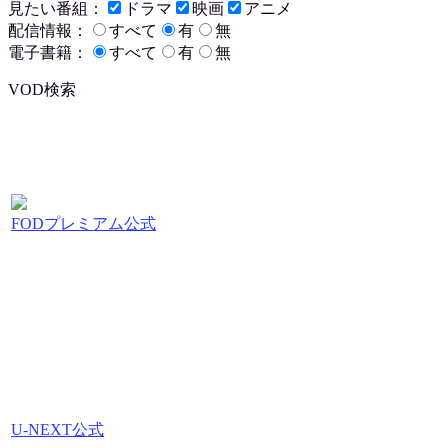
見たい番組：
ドラマ
映画
アニメ
配信情報：
すべて
有
無
電子書籍：
すべて
有
無
VOD検索
FODプレミアム公式
U-NEXT公式