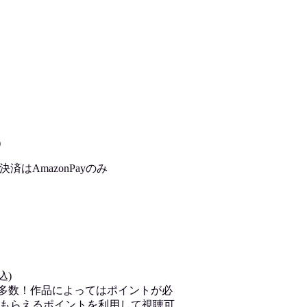
)
はAmazonPayのみ
込)
が多数！作品によってはポイントが必
もらえるポイントを利用して視聴可