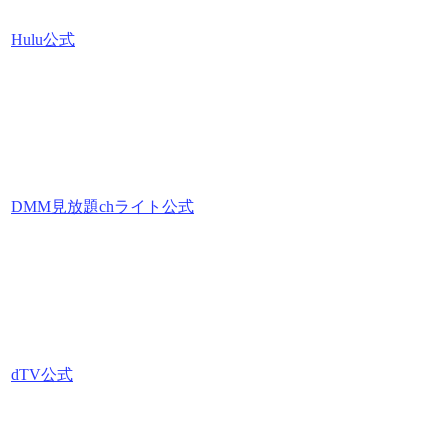
Hulu公式
DMM見放題chライト公式
dTV公式