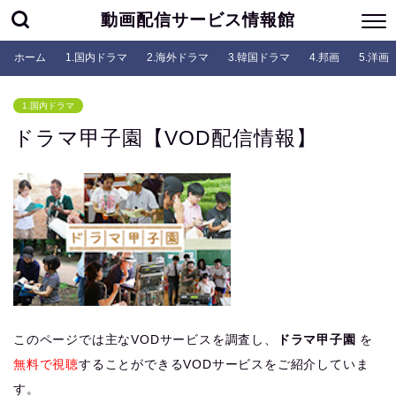
動画配信サービス情報館
ホーム
1.国内ドラマ
2.海外ドラマ
3.韓国ドラマ
4.邦画
5.洋画
1.国内ドラマ
ドラマ甲子園【VOD配信情報】
このページでは主なVODサービスを調査し、
ドラマ甲子園
を
無料で視聴
することができるVODサービスをご紹介していま
す。