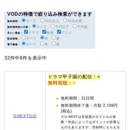
VODの特徴で絞り込み検索ができます
すべて
30日以上
30日未満
無料期間：
すべて
千円以下
千円超
無料期間後の月額：
ドラマ
映画
アニメ
見たい番組：
すべて
有
無
配信情報：
すべて
有
無
電子書籍：
32件中8件を表示中
ドラマ甲子園の配信：×
無料視聴：−
無料期間：31日間
無料期間終了後：月額 2,189円
(税込)
U-NEXT公式
※U-NEXTは見放題のタイトルが多
数！作品によってはポイントが必要な
ものもありますが、登録時にもらえる