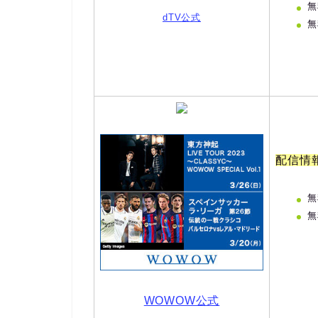
無
dTV公式
無
配信情
無
無
WOWOW公式