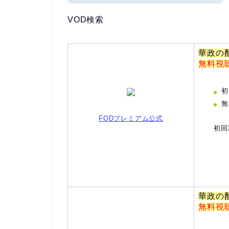
VOD検索
華政の
無料視
初
無
FODプレミアム公式
初回
華政の
無料視