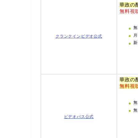
華政の
無料視
無
月
クランクインビデオ公式
新
華政の
無料視
無
無
ビデオパス公式