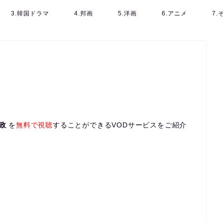
3.韓国ドラマ
4.邦画
5.洋画
6.アニメ
7
政
を
無料で視聴
することができるVODサービスをご紹介