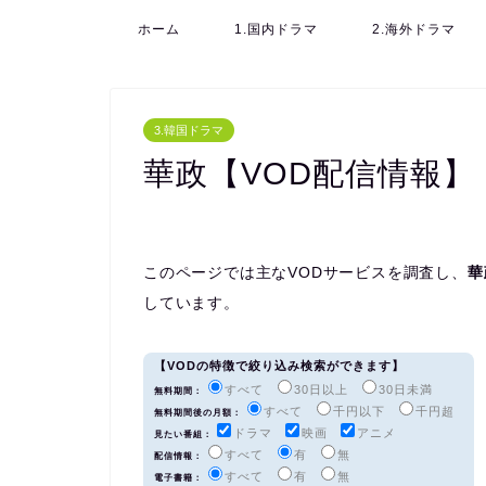
ホーム
1.国内ドラマ
2.海外ドラマ
3.韓国ドラマ
華政【VOD配信情報】
このページでは主なVODサービスを調査し、
華
しています。
【VODの特徴で絞り込み検索ができます】
すべて
30日以上
30日未満
無料期間：
すべて
千円以下
千円超
無料期間後の月額：
ドラマ
映画
アニメ
見たい番組：
すべて
有
無
配信情報：
すべて
有
無
電子書籍：