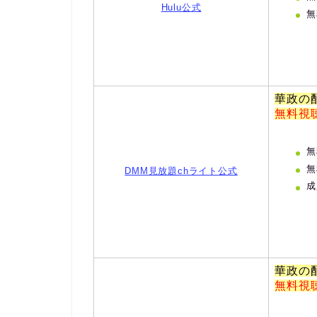
Hulu公式
無
華政の
無料視
無
無
DMM見放題chライト公式
成
華政の
無料視