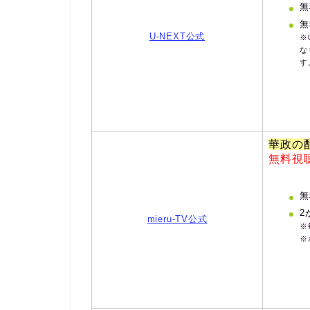
無
無
U-NEXT公式
※
な
す
華政の
無料視
無
2
mieru-TV公式
※
※