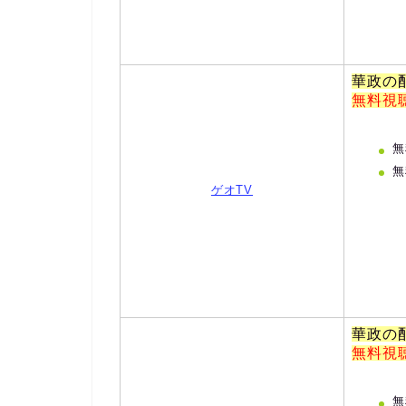
華政の
無料視
無
無
ゲオTV
華政の
無料視
無