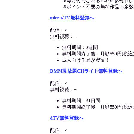
※毎月付与される2,000Pを利
※ポイント不要の無料作品も多数
mieru-TV無料登録へ
配信：×
無料視聴：−
無料期間：2週間
無料期間終了後：月額550円(税込
成人向け作品が豊富！
DMM見放題CHライト無料登録へ
配信：×
無料視聴：−
無料期間：31日間
無料期間終了後：月額550円(税込
dTV無料登録へ
配信：×