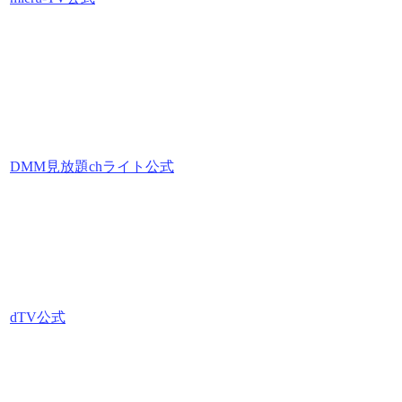
DMM見放題chライト公式
dTV公式