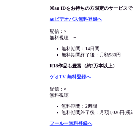
※au IDをお持ちの方限定のサービスで
auビデオパス無料登録へ
配信：×
無料視聴：−
無料期間：14日間
無料期間終了後：月額980円
R18作品も豊富（約2万本以上）
ゲオTV 無料登録へ
配信：×
無料視聴：−
無料期間：2週間
無料期間終了後：月額1,026円(税
フールー無料登録へ