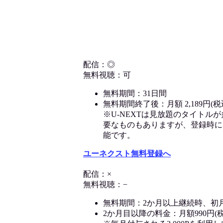
配信：◎
無料視聴：可
無料期間：31日間
無料期間終了後：月額 2,189円(税
※U-NEXTは見放題のタイトル
要なものもありますが、登録時に
能です。
ユーネクスト無料登録へ
配信：×
無料視聴：−
無料期間：2か月以上継続時、初
2か月目以降の料金：月額990円(税