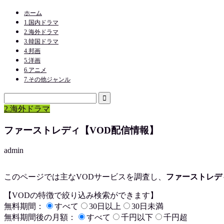
ホーム
1.国内ドラマ
2.海外ドラマ
3.韓国ドラマ
4.邦画
5.洋画
6.アニメ
7.その他ジャンル
2.海外ドラマ
ファーストレディ【VOD配信情報】
admin
このページでは主なVODサービスを調査し、
ファーストレデ
【VODの特徴で絞り込み検索ができます】
無料期間：
すべて
30日以上
30日未満
無料期間後の月額：
すべて
千円以下
千円超