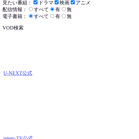
見たい番組：
ドラマ
映画
アニメ
配信情報：
すべて
有
無
電子書籍：
すべて
有
無
VOD検索
U-NEXT公式
mieru-TV公式