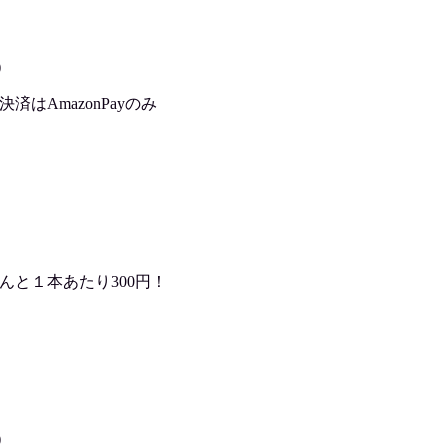
)
はAmazonPayのみ
んと１本あたり300円！
)