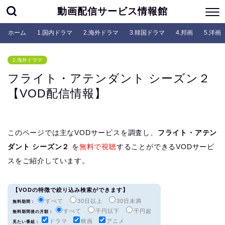
動画配信サービス情報館
ホーム
1.国内ドラマ
2.海外ドラマ
3.韓国ドラマ
4.邦画
5.洋画
2.海外ドラマ
フライト・アテンダント シーズン２
【VOD配信情報】
このページでは主なVODサービスを調査し、
フライト・アテン
ダント シーズン２
を
無料で視聴
することができるVODサービ
スをご紹介しています。
【VODの特徴で絞り込み検索ができます】
すべて
30日以上
30日未満
無料期間：
すべて
千円以下
千円超
無料期間後の月額：
ドラマ
映画
アニメ
見たい番組：