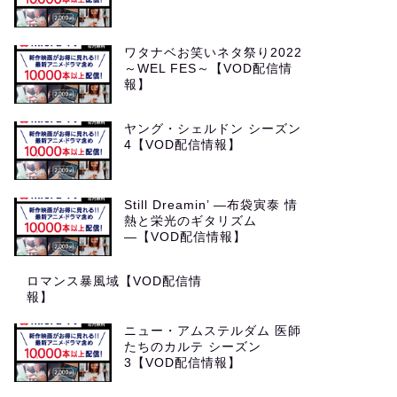
ワタナベお笑いネタ祭り2022
～WEL FES～【VOD配信情
報】
ヤング・シェルドン シーズン
4【VOD配信情報】
Still Dreamin’ ―布袋寅泰 情
熱と栄光のギタリズム
―【VOD配信情報】
ロマンス暴風域【VOD配信情
報】
ニュー・アムステルダム 医師
たちのカルテ シーズン
3【VOD配信情報】