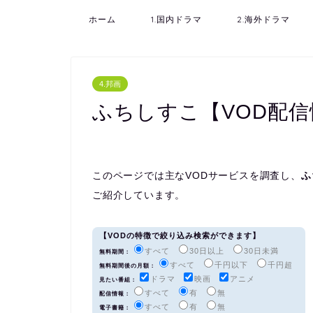
ホーム
1.国内ドラマ
2.海外ドラマ
4.邦画
ふちしすこ【VOD配信
このページでは主なVODサービスを調査し、
ふ
ご紹介しています。
【VODの特徴で絞り込み検索ができます】
すべて
30日以上
30日未満
無料期間：
すべて
千円以下
千円超
無料期間後の月額：
ドラマ
映画
アニメ
見たい番組：
すべて
有
無
配信情報：
すべて
有
無
電子書籍：