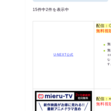
15件中2件を表示中
配信：
無料視
無
無
U-NEXT公式
※
な
す
配信：
無料視