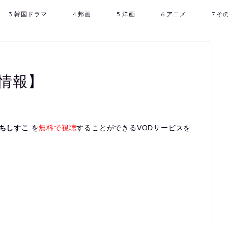
3.韓国ドラマ
4.邦画
5.洋画
6.アニメ
7.
情報】
ちしすこ
を
無料で視聴
することができるVODサービスを