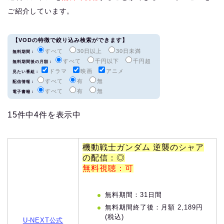
ご紹介しています。
【VODの特徴で絞り込み検索ができます】
すべて
30日以上
30日未満
無料期間：
すべて
千円以下
千円超
無料期間後の月額：
ドラマ
映画
アニメ
見たい番組：
すべて
有
無
配信情報：
すべて
有
無
電子書籍：
15件中4件を表示中
機動戦士ガンダム 逆襲のシャア
の配信：◎
無料視聴：可
無料期間：31日間
無料期間終了後：月額 2,189円
(税込)
U-NEXT公式