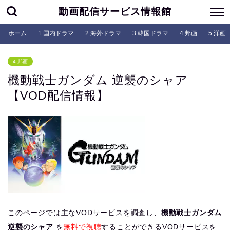
動画配信サービス情報館
ホーム
1.国内ドラマ
2.海外ドラマ
3.韓国ドラマ
4.邦画
5.洋画
4.邦画
機動戦士ガンダム 逆襲のシャア
【VOD配信情報】
このページでは主なVODサービスを調査し、
機動戦士ガンダム
逆襲のシャア
を
無料で視聴
することができるVODサービスを