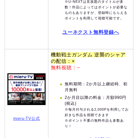
※U-NEXTは見放題のタイトルが多
数！作品によってはポイントが必要な
ものもありますが、登録時にもらえる
ポイントを利用して視聴可能です。
ユーネクスト無料登録へ
機動戦士ガンダム 逆襲のシャア
の配信：×
無料視聴：−
無料期間：2か月以上継続時、初
月無料
2か月目以降の料金：月額990円
(税込)
※毎月付与される2,000Pを利用してお
好きな作品を視聴できます
mieru-TV公式
※ポイント不要の無料作品も多数あ
り！