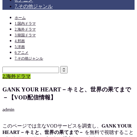
7.その他ジャンル
ホーム
1.国内ドラマ
2.海外ドラマ
3.韓国ドラマ
4.邦画
5.洋画
6.アニメ
7.その他ジャンル
2.海外ドラマ
GANK YOUR HEART－キミと、世界の果てまで
－【VOD配信情報】
admin
このページでは主なVODサービスを調査し、
GANK YOUR
HEART－キミと、世界の果てまで－
を
無料で視聴
すること