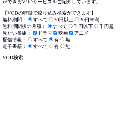
ができるVODサービスをご紹介しています。
【VODの特徴で絞り込み検索ができます】
無料期間：
すべて
30日以上
30日未満
無料期間後の月額：
すべて
千円以下
千円超
見たい番組：
ドラマ
映画
アニメ
配信情報：
すべて
有
無
電子書籍：
すべて
有
無
VOD検索