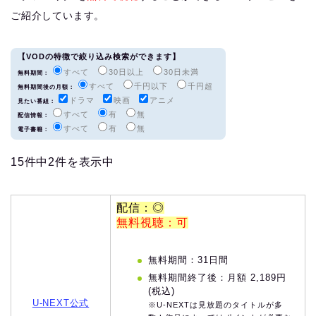
ご紹介しています。
【VODの特徴で絞り込み検索ができます】
すべて
30日以上
30日未満
無料期間：
すべて
千円以下
千円超
無料期間後の月額：
ドラマ
映画
アニメ
見たい番組：
すべて
有
無
配信情報：
すべて
有
無
電子書籍：
15件中2件を表示中
配信：◎
無料視聴：可
無料期間：31日間
無料期間終了後：月額 2,189円
(税込)
U-NEXT公式
※U-NEXTは見放題のタイトルが多