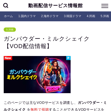
動画配信サービス情報館
ホーム
1.国内ドラマ
2.海外ドラマ
3.韓国ドラマ
4.邦画
5.洋画
5.洋画
ガンパウダー・ミルクシェイク
【VOD配信情報】
このページでは主なVODサービスを調査し、
ガンパウダー・ミ
ルクシェイク
を
無料で視聴
することができるVODサービスを