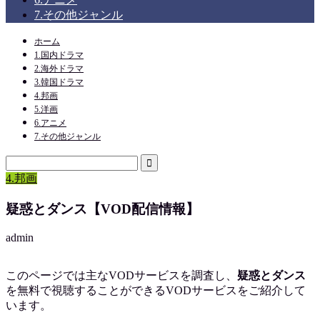
7.その他ジャンル
ホーム
1.国内ドラマ
2.海外ドラマ
3.韓国ドラマ
4.邦画
5.洋画
6.アニメ
7.その他ジャンル
4.邦画
疑惑とダンス【VOD配信情報】
admin
このページでは主なVODサービスを調査し、
疑惑とダンス
を
無料で視聴
することができるVODサービスをご紹介して
います。