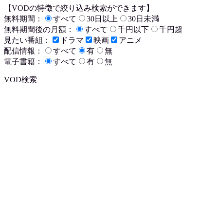
【VODの特徴で絞り込み検索ができます】
無料期間：
すべて
30日以上
30日未満
無料期間後の月額：
すべて
千円以下
千円超
見たい番組：
ドラマ
映画
アニメ
配信情報：
すべて
有
無
電子書籍：
すべて
有
無
VOD検索