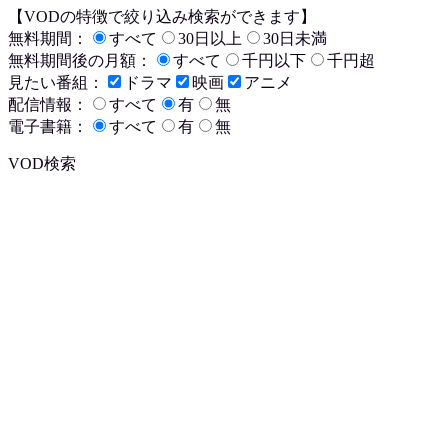
【VODの特徴で絞り込み検索ができます】
無料期間：
すべて
30日以上
30日未満
無料期間後の月額：
すべて
千円以下
千円超
見たい番組：
ドラマ
映画
アニメ
配信情報：
すべて
有
無
電子書籍：
すべて
有
無
VOD検索