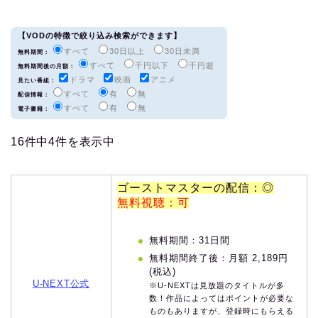
【VODの特徴で絞り込み検索ができます】
すべて
30日以上
30日未満
無料期間：
すべて
千円以下
千円超
無料期間後の月額：
ドラマ
映画
アニメ
見たい番組：
すべて
有
無
配信情報：
すべて
有
無
電子書籍：
16件中4件を表示中
ゴーストマスターの配信：◎
無料視聴：可
無料期間：31日間
無料期間終了後：月額 2,189円
(税込)
U-NEXT公式
※U-NEXTは見放題のタイトルが多
数！作品によってはポイントが必要な
ものもありますが、登録時にもらえる