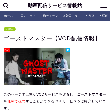
動画配信サービス情報館
ホーム
1.国内ドラマ
2.海外ドラマ
3.韓国ドラマ
4.邦画
5.洋画
4.邦画
ゴーストマスター【VOD配信情報】
このページでは主なVODサービスを調査し、
ゴーストマスター
を
無料で視聴
することができるVODサービスをご紹介していま
す。