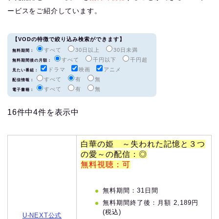
ービスをご紹介しています。
【VODの特徴で絞り込み検索ができます】
すべて
30日以上
30日未満
無料期間：
すべて
千円以下
千円超
無料期間後の月額：
ドラマ
映画
アニメ
見たい番組：
すべて
有
無
配信情報：
すべて
有
無
電子書籍：
16件中4件を表示中
白華の姫 ～失われた記憶と３つ
の愛～の配信：◎
無料視聴：可
無料期間：31日間
無料期間終了後：月額 2,189円
(税込)
U-NEXT公式