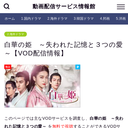
動画配信サービス情報館
ホーム
1.国内ドラマ
2.海外ドラマ
3.韓国ドラマ
4.邦画
5.洋画
2.海外ドラマ
白華の姫 ～失われた記憶と３つの愛
～【VOD配信情報】
このページでは主なVODサービスを調査し、
白華の姫 ～失わ
れた記憶と３つの愛～
を
無料で視聴
することができるVODサ