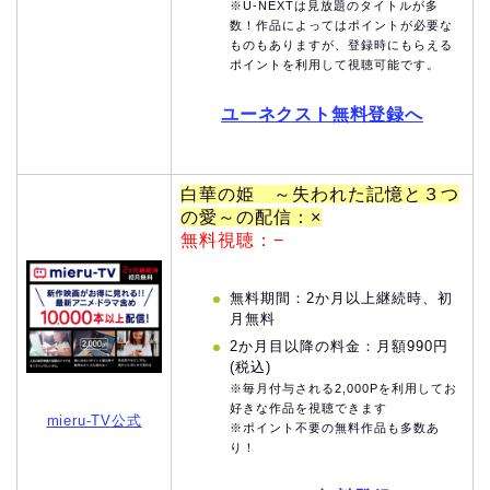
※U-NEXTは見放題のタイトルが多
数！作品によってはポイントが必要な
ものもありますが、登録時にもらえる
ポイントを利用して視聴可能です。
ユーネクスト無料登録へ
白華の姫 ～失われた記憶と３つ
の愛～の配信：×
無料視聴：−
無料期間：2か月以上継続時、初
月無料
2か月目以降の料金：月額990円
(税込)
※毎月付与される2,000Pを利用してお
好きな作品を視聴できます
mieru-TV公式
※ポイント不要の無料作品も多数あ
り！