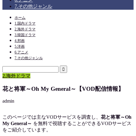
7.その他ジャンル
ホーム
1.国内ドラマ
2.海外ドラマ
3.韓国ドラマ
4.邦画
5.洋画
6.アニメ
7.その他ジャンル
2.海外ドラマ
花と将軍～Oh My General～【VOD配信情報】
admin
このページでは主なVODサービスを調査し、
花と将軍～Oh
My General～
を
無料で視聴
することができるVODサービス
をご紹介しています。