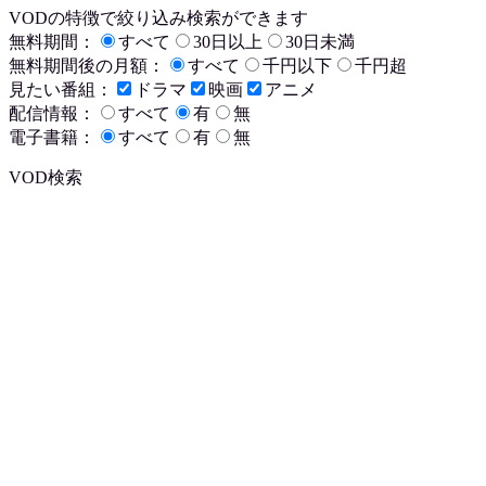
VODの特徴で絞り込み検索ができます
無料期間：
すべて
30日以上
30日未満
無料期間後の月額：
すべて
千円以下
千円超
見たい番組：
ドラマ
映画
アニメ
配信情報：
すべて
有
無
電子書籍：
すべて
有
無
VOD検索