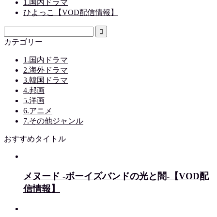
1.国内ドラマ
ひよっこ【VOD配信情報】
カテゴリー
1.国内ドラマ
2.海外ドラマ
3.韓国ドラマ
4.邦画
5.洋画
6.アニメ
7.その他ジャンル
おすすめタイトル
メヌード -ボーイズバンドの光と闇-【VOD配
信情報】