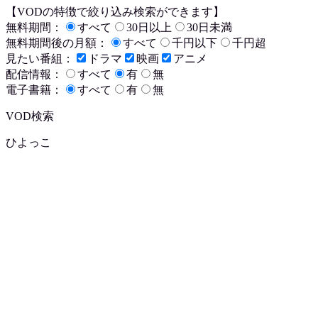
【VODの特徴で絞り込み検索ができます】
無料期間：
すべて
30日以上
30日未満
無料期間後の月額：
すべて
千円以下
千円超
見たい番組：
ドラマ
映画
アニメ
配信情報：
すべて
有
無
電子書籍：
すべて
有
無
VOD検索
ひよっこ