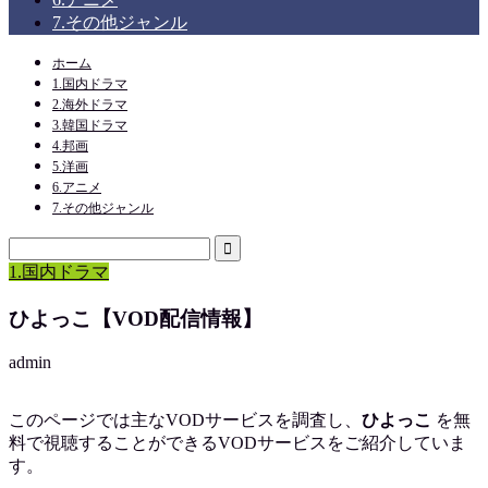
7.その他ジャンル
ホーム
1.国内ドラマ
2.海外ドラマ
3.韓国ドラマ
4.邦画
5.洋画
6.アニメ
7.その他ジャンル
1.国内ドラマ
ひよっこ【VOD配信情報】
admin
このページでは主なVODサービスを調査し、
ひよっこ
を
無
料で視聴
することができるVODサービスをご紹介していま
す。