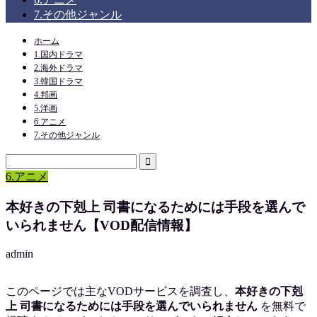
7.その他ジャンル
ホーム
1.国内ドラマ
2.海外ドラマ
3.韓国ドラマ
4.邦画
5.洋画
6.アニメ
7.その他ジャンル
6.アニメ
本好きの下剋上 司書になるためには手段を選んで
いられません【VOD配信情報】
admin
このページでは主なVODサービスを調査し、
本好きの下剋
上 司書になるためには手段を選んでいられません
を
無料で