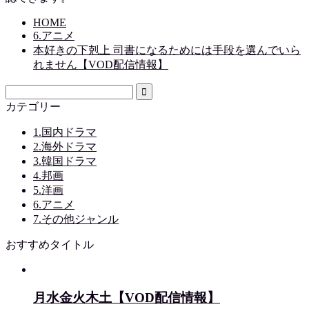
HOME
6.アニメ
本好きの下剋上 司書になるためには手段を選んでいら
れません【VOD配信情報】
カテゴリー
1.国内ドラマ
2.海外ドラマ
3.韓国ドラマ
4.邦画
5.洋画
6.アニメ
7.その他ジャンル
おすすめタイトル
月水金火木土【VOD配信情報】