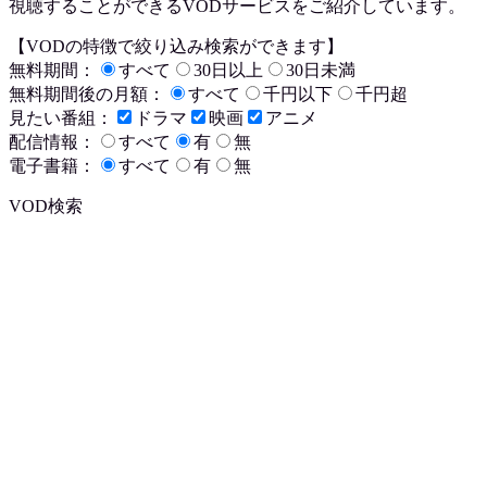
視聴
することができるVODサービスをご紹介しています。
【VODの特徴で絞り込み検索ができます】
無料期間：
すべて
30日以上
30日未満
無料期間後の月額：
すべて
千円以下
千円超
見たい番組：
ドラマ
映画
アニメ
配信情報：
すべて
有
無
電子書籍：
すべて
有
無
VOD検索