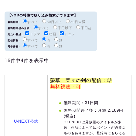
【VODの特徴で絞り込み検索ができます】
すべて
30日以上
30日未満
無料期間：
すべて
千円以下
千円超
無料期間後の月額：
ドラマ
映画
アニメ
見たい番組：
すべて
有
無
配信情報：
すべて
有
無
電子書籍：
16件中4件を表示中
螢草 菜々の剣の配信：◎
無料視聴：可
無料期間：31日間
無料期間終了後：月額 2,189円
(税込)
U-NEXT公式
※U-NEXTは見放題のタイトルが多
数！作品によってはポイントが必要な
ものもありますが、登録時にもらえる