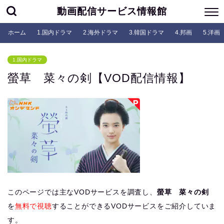
動画配信サービス情報館
ホーム
1.国内ドラマ
2.海外ドラマ
3.韓国ドラマ
4.邦画
5.洋画
1.国内ドラマ
螢草 菜々の剣【VOD配信情報】
このページでは主なVODサービスを調査し、
螢草 菜々の剣
を
無料で視聴
することができるVODサービスをご紹介していま
す。