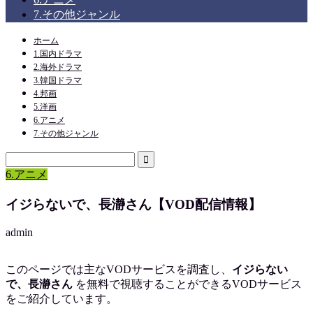
7.その他ジャンル
ホーム
1.国内ドラマ
2.海外ドラマ
3.韓国ドラマ
4.邦画
5.洋画
6.アニメ
7.その他ジャンル
6.アニメ
イジらないで、長瀞さん【VOD配信情報】
admin
このページでは主なVODサービスを調査し、
イジらない
で、長瀞さん
を
無料で視聴
することができるVODサービス
をご紹介しています。