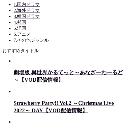
1.国内ドラマ
2.海外ドラマ
3.韓国ドラマ
4.邦画
5.洋画
6.アニメ
7.その他ジャンル
おすすめタイトル
劇場版 異世界かるてっと～あなざーわーるど
～【VOD配信情報】
Strawberry Party!! Vol.2 ～Christmas Live
2022～ DAY【VOD配信情報】