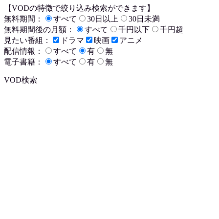
【VODの特徴で絞り込み検索ができます】
無料期間：
すべて
30日以上
30日未満
無料期間後の月額：
すべて
千円以下
千円超
見たい番組：
ドラマ
映画
アニメ
配信情報：
すべて
有
無
電子書籍：
すべて
有
無
VOD検索