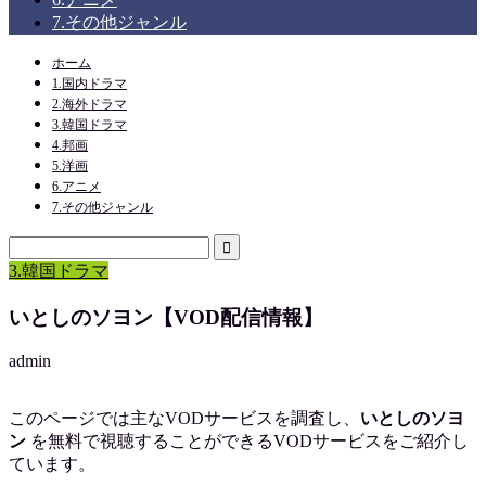
7.その他ジャンル
ホーム
1.国内ドラマ
2.海外ドラマ
3.韓国ドラマ
4.邦画
5.洋画
6.アニメ
7.その他ジャンル
3.韓国ドラマ
いとしのソヨン【VOD配信情報】
admin
このページでは主なVODサービスを調査し、
いとしのソヨ
ン
を
無料で視聴
することができるVODサービスをご紹介し
ています。