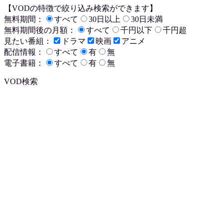
【VODの特徴で絞り込み検索ができます】
無料期間：
すべて
30日以上
30日未満
無料期間後の月額：
すべて
千円以下
千円超
見たい番組：
ドラマ
映画
アニメ
配信情報：
すべて
有
無
電子書籍：
すべて
有
無
VOD検索