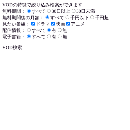
VODの特徴で絞り込み検索ができます
無料期間：
すべて
30日以上
30日未満
無料期間後の月額：
すべて
千円以下
千円超
見たい番組：
ドラマ
映画
アニメ
配信情報：
すべて
有
無
電子書籍：
すべて
有
無
VOD検索