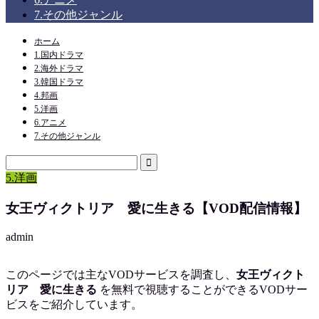
7.その他ジャンル
ホーム
1.国内ドラマ
2.海外ドラマ
3.韓国ドラマ
4.邦画
5.洋画
6.アニメ
7.その他ジャンル
5.洋画
女王ヴィクトリア 愛に生きる【VOD配信情報】
admin
このページでは主なVODサービスを調査し、
女王ヴィクト
リア 愛に生きる
を
無料で視聴
することができるVODサー
ビスをご紹介しています。