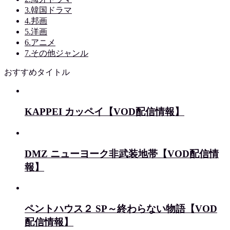
3.韓国ドラマ
4.邦画
5.洋画
6.アニメ
7.その他ジャンル
おすすめタイトル
KAPPEI カッペイ【VOD配信情報】
DMZ ニューヨーク非武装地帯【VOD配信情
報】
ペントハウス２ SP～終わらない物語【VOD
配信情報】