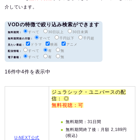
介しています。
VODの特徴で絞り込み検索ができます
すべて
30日以上
30日未満
無料期間：
すべて
千円以下
千円超
無料期間後の月額：
ドラマ
映画
アニメ
見たい番組：
すべて
有
無
配信情報：
すべて
有
無
電子書籍：
16件中4件を表示中
ジュラシック・ユニバースの配
信： ◎
無料視聴：可
無料期間：31日間
無料期間終了後：月額 2,189円
(税込)
U-NEXT公式