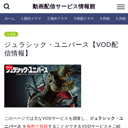
動画配信サービス情報館
ホーム
1.国内ドラマ
2.海外ドラマ
3.韓国ドラマ
4.邦画
5.洋画
5.洋画
ジュラシック・ユニバース【VOD配
信情報】
このページでは主なVODサービスを調査し、
ジュラシック・ユ
ニバース
を
無料で視聴
することができるVODサービスをご紹