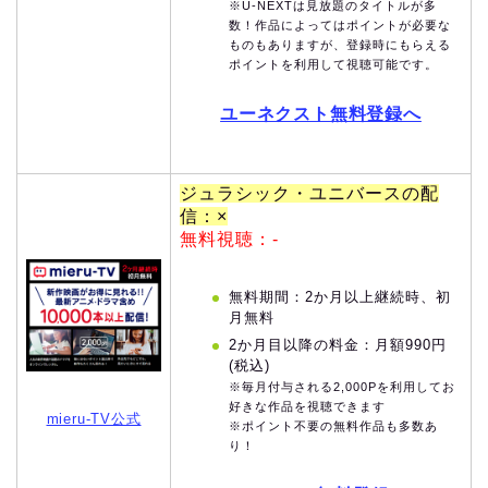
※U-NEXTは見放題のタイトルが多
数！作品によってはポイントが必要な
ものもありますが、登録時にもらえる
ポイントを利用して視聴可能です。
ユーネクスト無料登録へ
ジュラシック・ユニバースの配
信：×
無料視聴：-
無料期間：2か月以上継続時、初
月無料
2か月目以降の料金：月額990円
(税込)
※毎月付与される2,000Pを利用してお
好きな作品を視聴できます
mieru-TV公式
※ポイント不要の無料作品も多数あ
り！