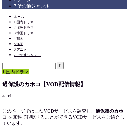
7.その他ジャンル
ホーム
1.国内ドラマ
2.海外ドラマ
3.韓国ドラマ
4.邦画
5.洋画
6.アニメ
7.その他ジャンル
1.国内ドラマ
過保護のカホコ【VOD配信情報】
admin
このページでは主なVODサービスを調査し、
過保護のカホ
コ
を
無料で視聴
することができるVODサービスをご紹介し
ています。