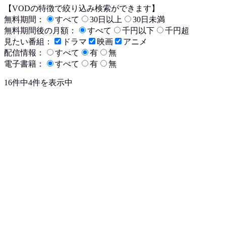
【VODの特徴で絞り込み検索ができます】
無料期間：
すべて
30日以上
30日未満
無料期間後の月額：
すべて
千円以下
千円超
見たい番組：
ドラマ
映画
アニメ
配信情報：
すべて
有
無
電子書籍：
すべて
有
無
16件中4件を表示中