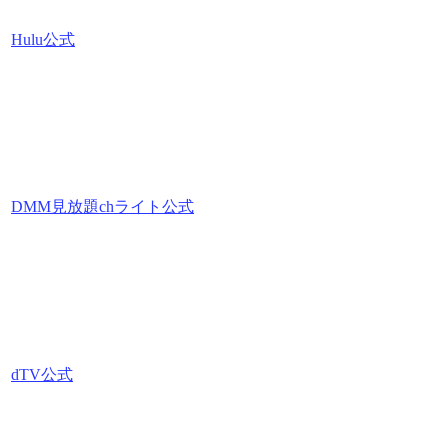
Hulu公式
DMM見放題chライト公式
dTV公式