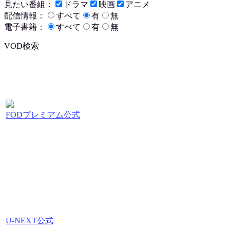
見たい番組：
ドラマ
映画
アニメ
配信情報：
すべて
有
無
電子書籍：
すべて
有
無
VOD検索
FODプレミアム公式
U-NEXT公式