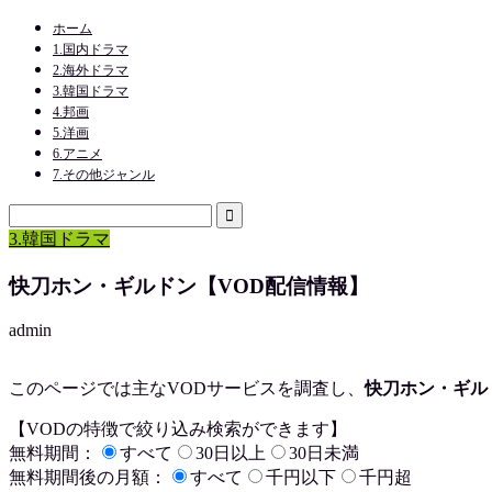
ホーム
1.国内ドラマ
2.海外ドラマ
3.韓国ドラマ
4.邦画
5.洋画
6.アニメ
7.その他ジャンル
3.韓国ドラマ
快刀ホン・ギルドン【VOD配信情報】
admin
このページでは主なVODサービスを調査し、
快刀ホン・ギル
【VODの特徴で絞り込み検索ができます】
無料期間：
すべて
30日以上
30日未満
無料期間後の月額：
すべて
千円以下
千円超