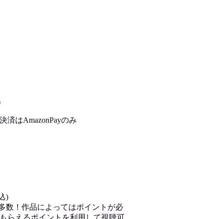
)
はAmazonPayのみ
込)
が多数！作品によってはポイントが必
もらえるポイントを利用して視聴可