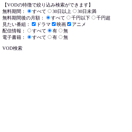
【VODの特徴で絞り込み検索ができます】
無料期間：
すべて
30日以上
30日未満
無料期間後の月額：
すべて
千円以下
千円超
見たい番組：
ドラマ
映画
アニメ
配信情報：
すべて
有
無
電子書籍：
すべて
有
無
VOD検索