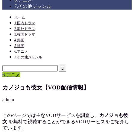
7.その他ジャンル
ホーム
1.国内ドラマ
2.海外ドラマ
3.韓国ドラマ
4.邦画
5.洋画
6.アニメ
7.その他ジャンル
6.アニメ
カノジョも彼女【VOD配信情報】
admin
このページでは主なVODサービスを調査し、
カノジョも彼
女
を
無料で視聴
することができるVODサービスをご紹介し
ています。