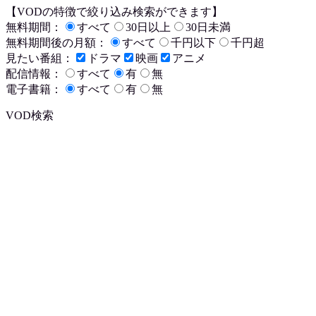
【VODの特徴で絞り込み検索ができます】
無料期間：
すべて
30日以上
30日未満
無料期間後の月額：
すべて
千円以下
千円超
見たい番組：
ドラマ
映画
アニメ
配信情報：
すべて
有
無
電子書籍：
すべて
有
無
VOD検索