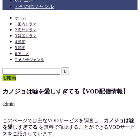
7.その他ジャンル
ホーム
1.国内ドラマ
2.海外ドラマ
3.韓国ドラマ
4.邦画
5.洋画
6.アニメ
7.その他ジャンル
4.邦画
カノジョは嘘を愛しすぎてる【VOD配信情報】
admin
このページでは主なVODサービスを調査し、
カノジョは嘘
を愛しすぎてる
を
無料で視聴
することができるVODサービ
スをご紹介しています。