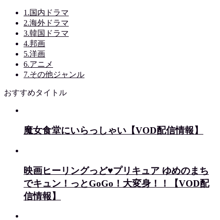
1.国内ドラマ
2.海外ドラマ
3.韓国ドラマ
4.邦画
5.洋画
6.アニメ
7.その他ジャンル
おすすめタイトル
魔女食堂にいらっしゃい【VOD配信情報】
映画ヒーリングっど♥プリキュア ゆめのまち
でキュン！っとGoGo！大変身！！【VOD配
信情報】