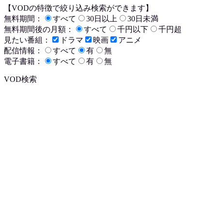
【VODの特徴で絞り込み検索ができます】
無料期間：
すべて
30日以上
30日未満
無料期間後の月額：
すべて
千円以下
千円超
見たい番組：
ドラマ
映画
アニメ
配信情報：
すべて
有
無
電子書籍：
すべて
有
無
VOD検索