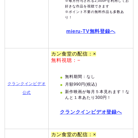
※毎月付与される2,000Pを利用してお
好きな作品を視聴できます
※ポイント不要の無料作品も多数あ
り！
mieru-TV無料登録へ
カン食堂の配信：×
無料視聴：−
無料期間：なし
クランクインビデオ
月額990円(税込)
新作映画が毎月５本見れます！な
公式
んと１本あたり300円！
クランクインビデオ登録へ
カン食堂の配信：×