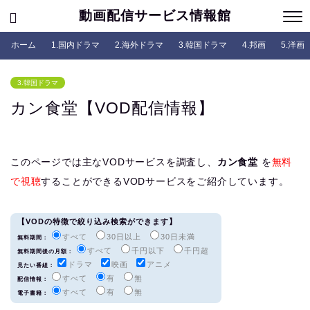
動画配信サービス情報館
ホーム
1.国内ドラマ
2.海外ドラマ
3.韓国ドラマ
4.邦画
5.洋画
3.韓国ドラマ
カン食堂【VOD配信情報】
このページでは主なVODサービスを調査し、
カン食堂
を
無料
で視聴
することができるVODサービスをご紹介しています。
【VODの特徴で絞り込み検索ができます】
すべて
30日以上
30日未満
無料期間：
すべて
千円以下
千円超
無料期間後の月額：
ドラマ
映画
アニメ
見たい番組：
すべて
有
無
配信情報：
すべて
有
無
電子書籍：