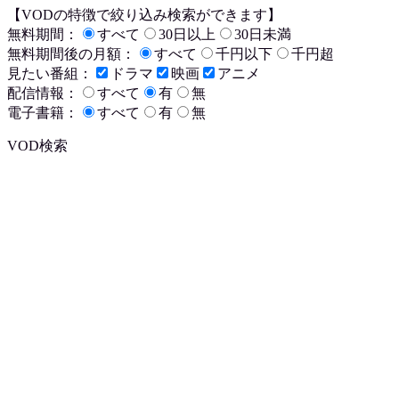
【VODの特徴で絞り込み検索ができます】
無料期間：
すべて
30日以上
30日未満
無料期間後の月額：
すべて
千円以下
千円超
見たい番組：
ドラマ
映画
アニメ
配信情報：
すべて
有
無
電子書籍：
すべて
有
無
VOD検索