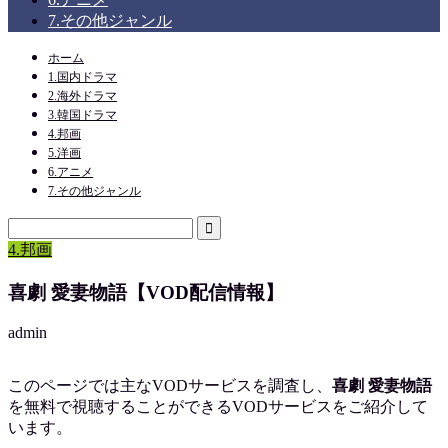
7.その他ジャンル
ホーム
1.国内ドラマ
2.海外ドラマ
3.韓国ドラマ
4.邦画
5.洋画
6.アニメ
7.その他ジャンル
4.邦画
喜劇 愛妻物語【VOD配信情報】
admin
このページでは主なVODサービスを調査し、
喜劇 愛妻物語
を
無料で視聴
することができるVODサービスをご紹介して
います。