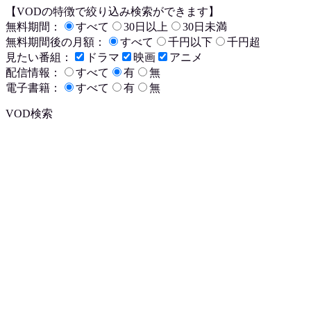
【VODの特徴で絞り込み検索ができます】
無料期間：
すべて
30日以上
30日未満
無料期間後の月額：
すべて
千円以下
千円超
見たい番組：
ドラマ
映画
アニメ
配信情報：
すべて
有
無
電子書籍：
すべて
有
無
VOD検索